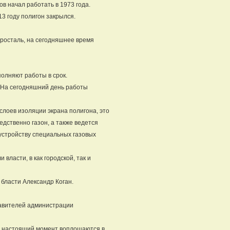
в начал работать в 1973 года.
13 году полигон закрылся.
росталь, на сегодняшнее время
полняют работы в срок.
. На сегодняшний день работы
слоев изоляции экрана полигона, это
едственно газон, а также ведется
устройству специальных газовых
власти, в как городской, так и
бласти Александр Коган.
тавителей администрации
в настоящий момент воплощаются в