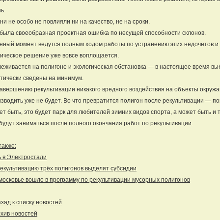
ь.
ни не особо не повлияли ни на качество, не на сроки.
была своеобразная проектная ошибка по несущей способности склонов.
нный момент ведутся полным ходом работы по устранению этих недочётов и
ическое решение уже вовсе воплощается.
еживается на полигоне и экологическая обстановка — в настоящее время вы
тически сведены на минимум.
авершению рекультивации никакого вредного воздействия на объекты окру
зводить уже не будет. Во что превратится полигон после рекультивации — по
т быть, это будет парк для любителей зимних видов спорта, а может быть и 
будут заниматься после полного окончания работ по рекультивации.
также:
 в Электростали
екультивацию трёх полигонов выделят субсидии
осковье вошло в программу по рекультивации мусорных полигонов
ад к списку новостей
хив новостей