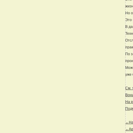
жизн
Но о
Это 
В да
Техн
Отсл
прак
По з
прои
Може
уже 
См. 
Вонь
На р
Подм
←Наз
←Ар