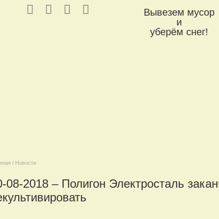
Вывезем мусор
и
уберём снег!
вная / Новости
0-08-2018 – Полигон Электросталь зака
екультивировать