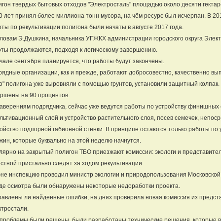
гон твердых бытовых отходов "Электросталь" площадью около десяти гектаро
0 лет принял более миллиона тонн мусора, на чём ресурс был исчерпан. В 20
ты по рекультивации полигона были начаты в августе 2017 года.
ловам Э.Душкина, начальника УГЖКХ администрации городского округа Элект
ты продолжаются, подходя к логическому завершению.
чале сентября планируется, что работы будут закончены.
ядные организации, как и прежде, работают добросовестно, качественно вы
о" полигона уже выровняли с помощью грунтов, установили защитный колпак
ршены на 90 процентов.
аверениям подрядчика, сейчас уже ведутся работы по устройству финишных 
льтивационный слой и устройство растительного слоя, посев семечек, непоср
ойство подпорной габионной стенки. В принципе остаются только работы по 
жин, которые буквально на этой неделю начнутся.
лярно на закрытый полигон ТБО приезжают комиссии: экологи и представители 
стной пристально следят за ходом рекультивации.
не инспекцию проводил министр экологии и природопользования Московской 
де осмотра были обнаружены некоторые недоработки проекта.
авлены ли найденные ошибки, на днях проверила новая комиссия из предс
тростали.
 проблемы были решены, были разработаны технические решения, которые 