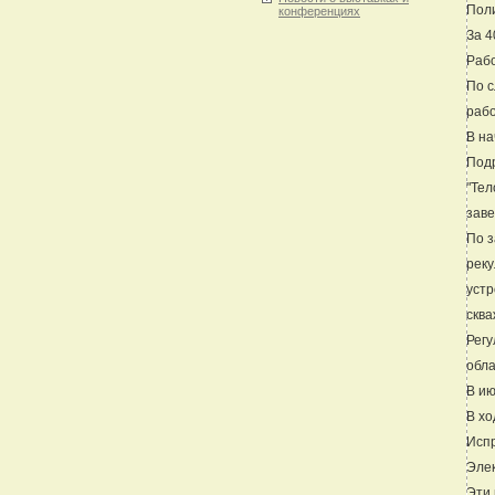
Поли
конференциях
За 4
Рабо
По с
рабо
В на
Подр
"Тел
заве
По з
реку
устр
сква
Регу
обла
В ию
В хо
Испр
Элек
Эти