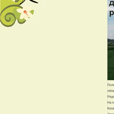
Поли
обла
Рядо
На п
Каза