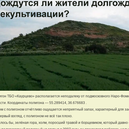
гон ТБО «Каурцево» располагается неподалеку от подмосковного Наро-Фоми
сти. Координаты полигона — 55.289414, 36.676683 .
м с полигоном отчётливо ощущается неприятный запах, характерный для за
ервый взгляд, с полигоном не всё так плохо.
лось бы, зелёная гора, холм, поросший травой и борщевиком, который давн