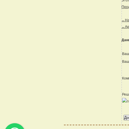
Этот
Прод
←Наз
←Ар
Дан
Ваш
Ваш
Ком
Реш