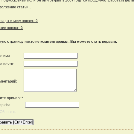
 подмосковный полигон был открыт в 2007 году, он продолжал работать целых
олжение статьи...
ад к списку новостей
хив новостей
ную страницу никто не комментировал. Вы можете стать первым.
е имя:
а почта:
ментарий:
ите пример:
*
Обновить