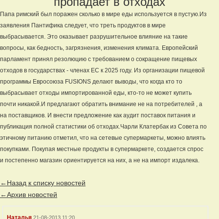
пропадает в отходах
Папа римский был поражен сколько в мире еды используется в пустую.Из
заявления Пантифика следует, что треть продуктов в мире
выбрасывается. Это оказывает разрушительное влияние на такие
вопросы, как бедность, загрязнения, изменения климата. Европейский
парламент принял резолюцию с требованием о сокращение пищевых
отходов в государствах - членах ЕС к 2025 году. Из организации пищевой
программы Евросоюза FUSIONS делают выводы, что когда кто то
выбрасывает отходы импортированной еды, кто-то не может купить
почти никакой.И предлагают обратить внимание не на потребителей , а
на поставщиков. И внести предложение как аудит поставок питания и
публикация полной статистики об отходах.Чарли Клатербак из Совета по
этичному питанию отметил, что на сетевые супермаркеты, можно влиять
покупками. Покупая местные продукты в супермаркете, создается спрос
и постепенно магазин ориентируется на них, а не на импорт издалека.
←Назад к списку новостей
←Архив новостей
Наталья
21-08-2013 11:20