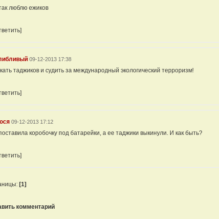
так люблю ежиков
тветить]
либливый
09-12-2013 17:38
кать таджиков и судить за международный экологический терроризм!
тветить]
юся
09-12-2013 17:12
поставила коробочку под батарейки, а ее таджики выкинули. И как быть?
тветить]
аницы:
[1]
авить комментарий