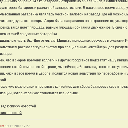
день было собрано 147 кг батареек и отправлено в Челябинск, в единственн
муляторов, батареек и различной электротехники. В настоящее время завод 
льзованная батарейка являлась местной валютой на заводе, где ей можно б
чить скидку на эко-товары. Акция была направлена на сохранение окружаю
рейка загрязняет площадь, равную площади обитания двух ежиков! В связи с
шевых ежей за сданные батарейки.
иальную часть Эко-Дня открывал Министр природных ресурсов и экологии РФ
ольствием рассказал журналистам про специальные контейнеры для раздель
изации.
ен, что в скором времени коллеги из других госорганов подхватят нашу иници
шение к этой теме по всей стране, мы сейчас работаем над соответствующим 
ии, как и в свое время в Европе, появится новая индустрия по переработке и
кой.
скве уже можно самим поставить контейнер для сбора батареек в своем подъ
изации, которых сейчас становится все больше.
ад к списку новостей
хив новостей
оня
19-12-2013 12:27