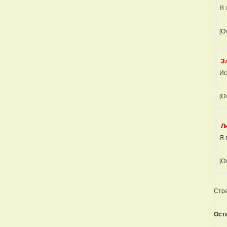
Я 
[О
З
Ис
[О
Л
Я 
[О
Стр
Ост