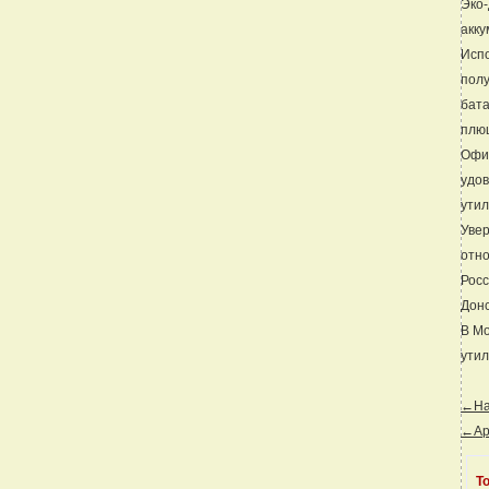
Эко-
акку
Испо
полу
бата
плю
Офиц
удов
утил
Увер
отно
Росс
Донс
В Мо
утил
←Наз
←Ар
Т