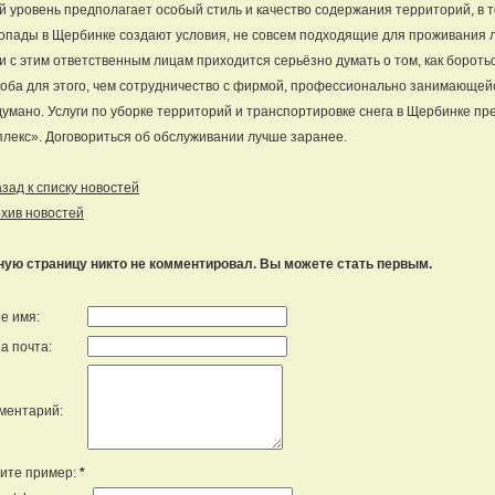
й уровень предполагает особый стиль и качество содержания территорий, в 
опады в Щербинке создают условия, не совсем подходящие для проживания л
и с этим ответственным лицам приходится серьёзно думать о том, как бороть
оба для этого, чем сотрудничество с фирмой, профессионально занимающейся
умано. Услуги по уборке территорий и транспортировке снега в Щербинке п
лекс». Договориться об обслуживании лучше заранее.
ад к списку новостей
хив новостей
ную страницу никто не комментировал. Вы можете стать первым.
е имя:
а почта:
ментарий:
ите пример:
*