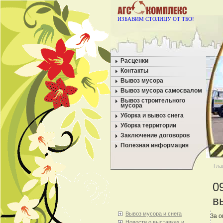
ИЗБАВИМ СТОЛИЦУ ОТ ТБО!
Расценки
Контакты
Вывоз мусора
Вывоз мусора самосвалом
Вывоз строительного
мусора
Уборка и вывоз снега
Уборка территории
Заключение договоров
Полезная информация
Гла
0
в
Вывоз мусора и снега
За о
Новости о выставках и