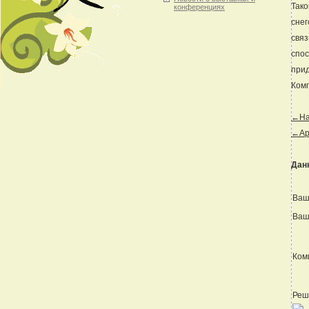
Тако
конференциях
снег
связ
спос
прид
Комп
←Наз
←Ар
Дан
Ваш
Ваш
Ком
Реш