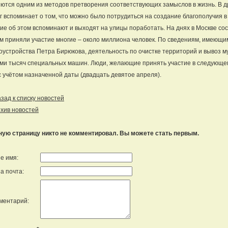
ются одним из методов претворения соответствующих замыслов в жизнь. В д
г вспоминает о том, что можно было потрудиться на создание благополучия в 
ие об этом вспоминают и выходят на улицы поработать. На днях в Москве со
м приняли участие многие – около миллиона человек. По сведениям, имеющи
оустройства Петра Бирюкова, деятельность по очистке территорий и вывоз 
ми тысяч специальных машин. Люди, желающие принять участие в следующе
с учётом назначенной даты (двадцать девятое апреля).
ад к списку новостей
хив новостей
ную страницу никто не комментировал. Вы можете стать первым.
е имя:
а почта:
ментарий: