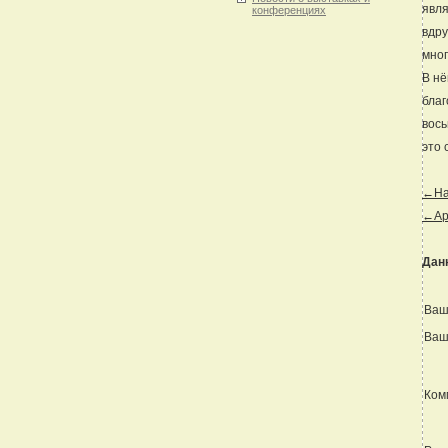
явля
конференциях
вдру
мног
В нё
благ
вось
это 
←Наз
←Ар
Дан
Ваш
Ваш
Ком