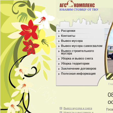
ИЗБАВИМ СТОЛИЦУ ОТ ТБО!
Расценки
Контакты
Вывоз мусора
Вывоз мусора самосвалом
Вывоз строительного
мусора
Уборка и вывоз снега
Уборка территории
Заключение договоров
Полезная информация
Гла
0
о
Вывоз мусора и снега
Госа
Новости о выставках и