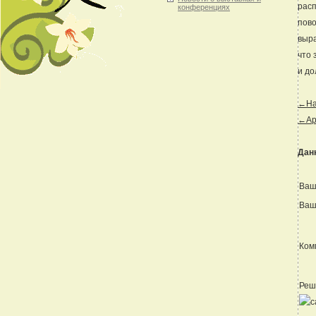
расп
конференциях
пово
выра
что 
и до
←Наз
←Ар
Дан
Ваш
Ваш
Ком
Реш