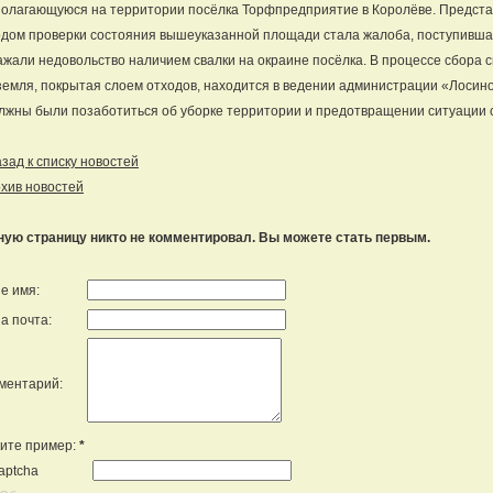
олагающуюся на территории посёлка Торфпредприятие в Королёве. Предста
дом проверки состояния вышеуказанной площади стала жалоба, поступивша
жали недовольство наличием свалки на окраине посёлка. В процессе сбора 
земля, покрытая слоем отходов, находится в ведении администрации «Лосино
лжны были позаботиться об уборке территории и предотвращении ситуации 
ад к списку новостей
хив новостей
ную страницу никто не комментировал. Вы можете стать первым.
е имя:
а почта:
ментарий:
ите пример:
*