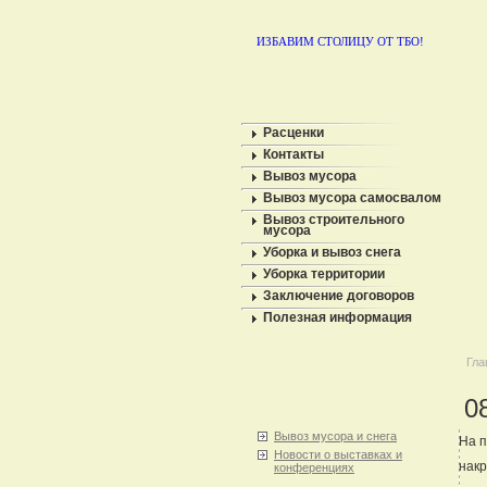
ИЗБАВИМ СТОЛИЦУ ОТ ТБО!
Расценки
Контакты
Вывоз мусора
Вывоз мусора самосвалом
Вывоз строительного
мусора
Уборка и вывоз снега
Уборка территории
Заключение договоров
Полезная информация
Гла
0
Вывоз мусора и снега
На п
Новости о выставках и
накр
конференциях