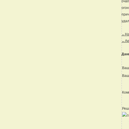
очаг
огон
прич
удал
←Наз
←Ар
Дан
Ваш
Ваш
Ком
Реш