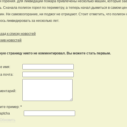
и горения. Для ликвидации пожара привлечены несколько машин, которые за
ь. Сначала полигон горел по периметру, а теперь начал дымиться в самом ц
ин. Ни самовозгорание, ни поджог не отрицают. Стоит отметить, что полигон
ось ликвидировать за несколько лет.
ад к списку новостей
хив новостей
ную страницу никто не комментировал. Вы можете стать первым.
е имя:
а почта:
ментарий:
ите пример:
*
Обновить