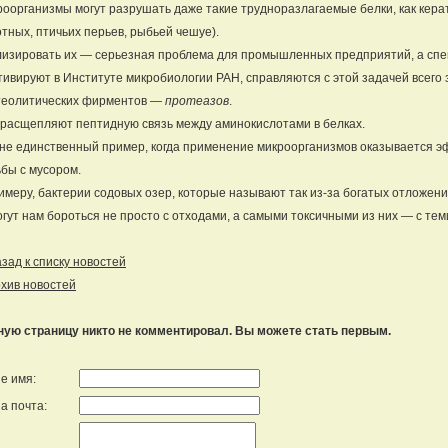
оорганизмы могут разрушать даже такие трудноразлагаемые белки, как кера
тных, птичьих перьев, рыбьей чешуе).
изировать их — серьезная проблема для промышленных предприятий, а спе
тивируют в Институте микробиологии РАН, справляются с этой задачей всего 
теолитических фирментов —
протеазов
.
расщепляют пептидную связь между аминокислотами в белках.
не единственный пример, когда применение микроорганизмов оказывается 
бы с мусором.
имеру, бактерии содовых озер, которые называют так из-за богатых отложен
гут нам бороться не просто с отходами, а самыми токсичными из них — с тем
ад к списку новостей
хив новостей
ную страницу никто не комментировал. Вы можете стать первым.
е имя:
а почта: