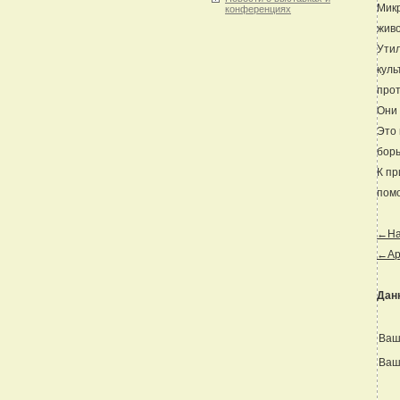
Микр
конференциях
живо
Утил
куль
про
Они 
Это 
борь
К пр
помо
←Наз
←Ар
Дан
Ваш
Ваш