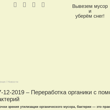
Вывезем мусор
и
уберём снег!
вная / Новости
7-12-2019 – Переработка органики с по
актерий
точки зрения утилизации органического мусора, бактерии — это пра