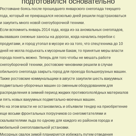
подготовился основательно
Ростовчане боясь после прошедшего январского снегопада текущего
года, который не прекращался несколько дней решили подстраховаться
и закупить много новой снегоуборочной техники.
Если вспомнить январь 2014 года, когда из-за аномальных снегопадов,
вызвавших снежные заносы на дорогах, когда начались перебои с
продуктами, и город утопал в мусоре из-за того, что спецтехника до 10
дней не могла подъехать к мусорным бакам, то принятые меры власти
города понять можно. Теперь для того чтобы не мешать работе
снегоуборочной техники, ростовские чиновники решили в случае
обильного снегопада закрыть город для проезда большегрузных машин.
Также ростовские коммунальщики в августе закупили шесть вакуумных
подметально-уборочных машин со сменным оборудованием для
распределения в зимний период жидких противогололёдных материалов
и пять новых вакуумных подметально-моечных машин.
Но на этом власти не остановились и объявили тендер на приобретение
еще восьми фронтальных погрузчиков со снегометателями и
скалывателями льда по одному для каждого из районов города и
мобильной снегоплавильной установки.
Мусорных свалок зимой планируется избежать путем отведения