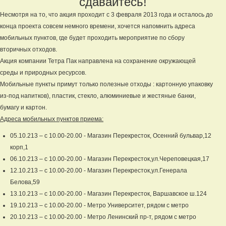
сдавайтесь!
Несмотря на то, что акция проходит с 3 февраля 2013 года и осталось до
конца проекта совсем немного времени, хочется напомнить адреса
мобильных пунктов, где будет проходить мероприятие по сбору
вторичных отходов.
Акция компании Тетра Пак направлена на сохранение окружающей
среды и природных ресурсов.
Мобильные пункты примут только полезные отходы : картонную упаковку
из-под напитков), пластик, стекло, алюминиевые и жестяные банки,
бумагу и картон.
Адреса мобильных пунктов приема:
05.10.213 – с 10.00-20.00 - Магазин Перекресток, Осенний бульвар,12
корп,1
06.10.213 – с 10.00-20.00 - Магазин Перекресток,ул.Череповецкая,17
12.10.213 – с 10.00-20.00 - Магазин Перекресток,ул.Генерала
Белова,59
13.10.213 – с 10.00-20.00 - Магазин Перекресток, Варшавское ш.124
19.10.213 – с 10.00-20.00 - Метро Университет, рядом с метро
20.10.213 – с 10.00-20.00 - Метро Ленинский пр-т, рядом с метро