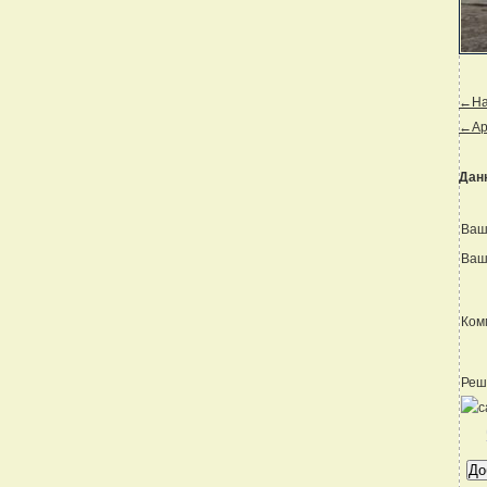
←Наз
←Ар
Дан
Ваш
Ваш
Ком
Реш