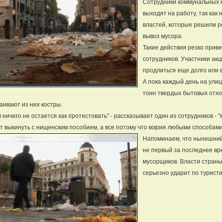
Сотрудники коммунальных к
выходят на работу, так как
властей, которые решили ре
вывоз мусора.
Такие действия резко прив
сотрудников. Участники акц
продлиться еще долго или 
А пока каждый день на ули
тонн твердых бытовых отхо
аивают из них костры.
 ничего не остается как протестовать" - рассказывает один из сотрудников - 
т выкинуть с нищенским пособием, а все потому что мэрия любыми способами
Напоминаем, что нынешний 
не первый за последнее вр
мусорщиков. Власти страны
серьезно ударит по турист