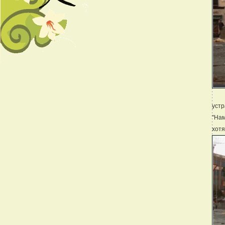
устр
"Нам
хотя