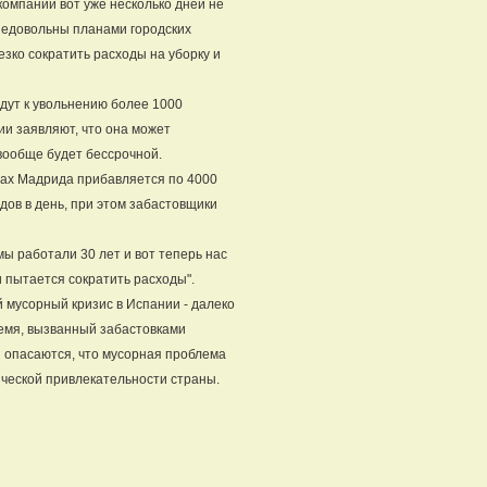
омпаний вот уже несколько дней не
 недовольны планами городских
зко сократить расходы на уборку и
едут к увольнению более 1000
ии заявляют, что она может
вообще будет бессрочной.
цах Мадрида прибавляется по 4000
дов в день, при этом забастовщики
"мы работали 30 лет и вот теперь нас
 пытается сократить расходы".
мусорный кризис в Испании - далеко
емя, вызванный забастовками
 опасаются, что мусорная проблема
ической привлекательности страны.