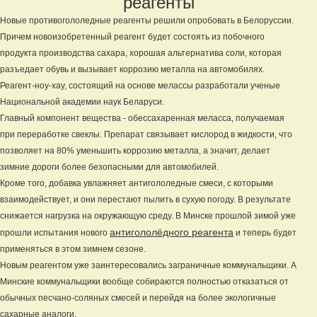
реагенты
Новые противогололедные реагенты решили опробовать в Белоруссии.
Причем новоизобретенный реагент будет состоять из побочного
продукта производства сахара, хорошая альтернатива соли, которая
разъедает обувь и вызывает коррозию металла на автомобилях.
Реагент-ноу-хау, состоящий на основе мелассы разработали ученые
Национальной академии наук Беларуси.
Главный компонент вещества - обессахаренная меласса, получаемая
при переработке свеклы. Препарат связывает кислород в жидкости, что
позволяет на 80% уменьшить коррозию металла, а значит, делает
зимние дороги более безопасными для автомобилей.
Кроме того, добавка увлажняет антигололедные смеси, с которыми
взаимодействует, и они перестают пылить в сухую погоду. В результате
снижается нагрузка на окружающую среду. В Минске прошлой зимой уже
антигололёдного реагента
прошли испытания нового
и теперь будет
применяться в этом зимнем сезоне.
Новым реагентом уже заинтересовались заграничные коммунальщики. А
Минские коммунальщики вообще собираются полностью отказаться от
обычных песчано-соляных смесей и перейдя на более экологичные
сахарные аналоги.