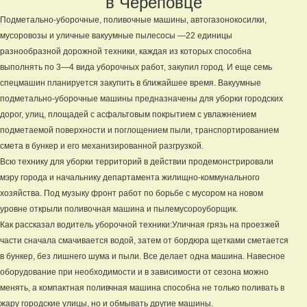
в Череповце
Подметально-уборочные, поливочные машины, автогазонокосилки,
мусоровозы и уличные вакуумные пылесосы —22 единицы
разнообразной дорожной техники, каждая из которых способна
выполнять по 3—4 вида уборочных работ, закупил город. И еще семь
спецмашин планируется закупить в ближайшее время. Вакуумные
подметально-уборочные машины предназначены для уборки городских
дорог, улиц, площадей с асфальтовым покрытием с увлажнением
подметаемой поверхности и поглощением пыли, транспортированием
смета в бункер и его механизированной разгрузкой.
Всю технику для уборки территорий в действии продемонстрировали
мэру города и начальнику департамента жилищно-коммунального
хозяйства. Под музыку фронт работ по борьбе с мусором на новом
уровне открыли поливочная машина и пылемусороуборщик.
Как рассказал водитель уборочной техники:Уличная грязь на проезжей
части сначала смачивается водой, затем от бордюра щетками сметается
в бункер, без лишнего шума и пыли. Все делает одна машина. Навесное
оборудование при необходимости и в зависимости от сезона можно
менять, а компактная поливчная машина способна не только поливать в
жару городские улицы, но и обмывать другие машины.