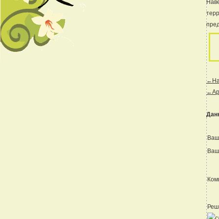
Наве
терр
пред
←Наз
←Ар
Дан
Ваш
Ваш
Ком
Реш