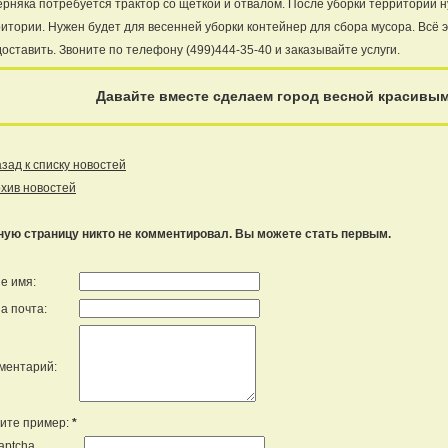
рняка потребуется трактор со щёткой и отвалом. После уборки территории 
итории. Нужен будет для весенней уборки контейнер для сбора мусора. Всё 
оставить. Звоните по телефону (499)444-35-40 и заказывайте услуги.
Давайте вместе сделаем город весной красивы
ад к списку новостей
хив новостей
ную страницу никто не комментировал. Вы можете стать первым.
е имя:
а почта:
ментарий:
ите пример:
*