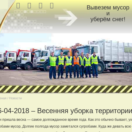
Вывезем мусор
и
уберём снег!
вная / Новости
6-04-2018 – Весенняя уборка территори
и пришла весна — самое долгожданное время года. Как это обычно бывает, 
обами мусор, Долгие полгода мусор заметался сугробами. Куда же девать всю э