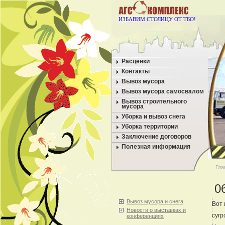
ИЗБАВИМ СТОЛИЦУ ОТ ТБО!
Расценки
Контакты
Вывоз мусора
Вывоз мусора самосвалом
Вывоз строительного
мусора
Уборка и вывоз снега
Уборка территории
Заключение договоров
Полезная информация
Гла
0
Вывоз мусора и снега
Вот 
Новости о выставках и
сугр
конференциях