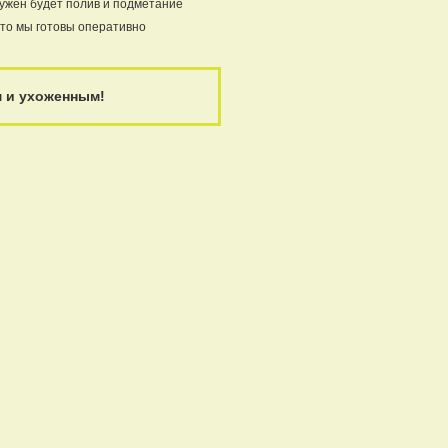
нужен будет полив и подметание
это мы готовы оперативно
м и ухоженным!