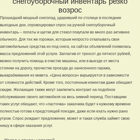
снегоуборочный инвентарь резко
возрос
Прошедший мощный снегопад, ударивший по столице в последние
выходные дни, спровоцировал спрос на ручной снегоуборочный
инвентарь – лопаты и щетки для стекол покупали во много раз активнее
обычного. Для тех же горожан, которым непросто откапывать свои
автомобильные средства из-под снега, на сайтах объявлений появилась
масса предложений этой услуги. Заплатив от трехсот до пятисот рублей,
можно получить помощь в очистке машины, или в выезде от места
стоянки на дорогу, прочистки проезда до занесенного гаража,
выкарабкивания из кювета. «Цена вопроса» варьируется в зависимости
от сложности действий. Кроме того, постоянным клиентам даже обещают
скидки. Желающие также могут заключить контракт на подобное
обслуживание своего автомобиля на весь зимний период. Поставщики
таких услуг обещают, что «ласточка» заказчика будет к нужному времени
полностью готова к предстоящей поездке, даже если ехать нужно рано
утром. Спрос рождает предложение, может и такая служба займет свою
нишу в сфере оказания услуг.