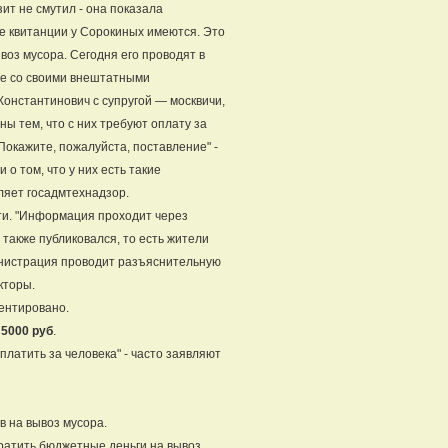
зит не смутил - она показала
е квитанции у Сорокиных имеются. Это
оз мусора. Сегодня его проводят в
сте со своими внештатными
онстантинович с супругой — москвичи,
ны тем, что с них требуют оплату за
Покажите, пожалуйста, поставление" -
о том, что у них есть такие
ляет госадмтехнадзор.
сти. "Информация проходит через
также публиковался, то есть жители
министрация проводит разъяснительную
кторы.
ментировано.
 5000 руб
.
 платить за человека" - часто заявляют
в на вывоз мусора.
тратить бюджетные деньги на вывоз