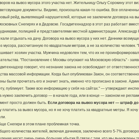
воров на вывоз мусора этого участка нет. Жительницу Ольгу Сорокину этот ви
ветсвующие документы. Видимо, произошла какая-то ошибка. Все оплаченны
овый рейд, выявляющий нарушителей, которые не заключили договора на выв
осковных Снегирях и в Дедовске. Госадмтехнадзор в этот раз работает вме
удниками, полицией и представителями местной администрации. Александр К
хали отдыхать на дачу. Договора на вывоз мусора у них нет. Дачники возмуще
з мусора, рассчитанную по квадратным метрам, а не за количество человек. "
шивает хозяин участка. Мужчина недоволен тем, что их не проинформировали 
ательства. "Постановление с Москвы опускают на Московскую область" - заяв
дмтехнадзор говорит, что незнание закона не освобождает от ответственно
ства массовой информации. Когда был опубликован Закон, он соответственно 
ны были прочитать его и значит знать, именно что прописано в законе. Ад
ту, публикует. Также всю информацию у себя на сайтах." — утверждают инспе
а нужно заключить договор — в начале года, или в конце — законом не регла
мент просто должен быть.
Если договора на вывоз мусора нет — штраф до
у платить за вывоз мусора, но я не хочу платить за квадратные метры. Я хочу
ли.
ще Снегири в этом плане проблемная точка.
бщего количества жителей, включая дачников, заключено всего 5-7% договоро
ление несет очень очень большие убытки В связи с тем, что мы вынуждены 