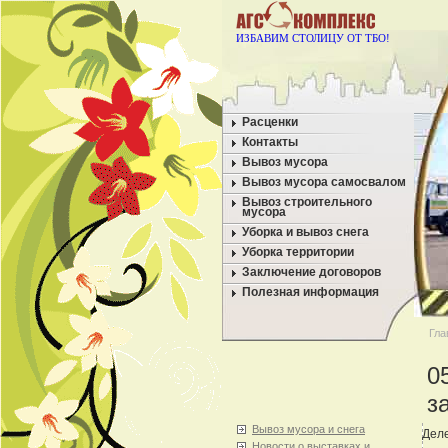
ИЗБАВИМ СТОЛИЦУ ОТ ТБО!
Расценки
Контакты
Вывоз мусора
Вывоз мусора самосвалом
Вывоз строительного
мусора
Уборка и вывоз снега
Уборка территории
Заключение договоров
Полезная информация
Гла
0
з
Вывоз мусора и снега
Деле
Новости о выставках и