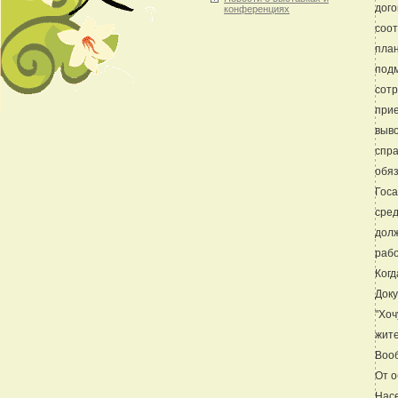
дого
конференциях
соот
план
подм
сотр
прие
выво
спра
обяз
Госа
сред
долж
рабо
Когд
Доку
"Хоч
жите
Вооб
От о
Насе