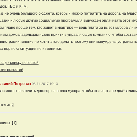
дов, ТБО и КГМ.
из не очень большого бюджета, который можно потратить на дороги, на благо
адки и любую другую социальную программу я вынужден оплачивать этот му
ом плане проще тем, кто живет в квартире — ведь плата за вывоз мусора у ни
ным домовладельцам нужно прийти в управляющую компанию, чтобы состави
нистрации, многие не хотят этого делать поэтому они вынуждены устраивать
ех пор пока ситуация не изменится.
ад к списку новостей
хив новостей
асилий Петрович
06-11-2017 10:13
вас можно заключить договор на вывоз мусора, чтобы эти черти не до#*вались
тветить]
аницы:
[1]