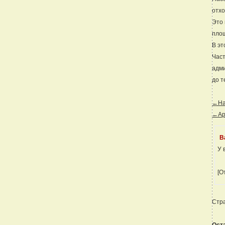
отхо
Это 
площ
В эт
Част
адми
до т
←Наз
←Ар
В
У 
[О
Стр