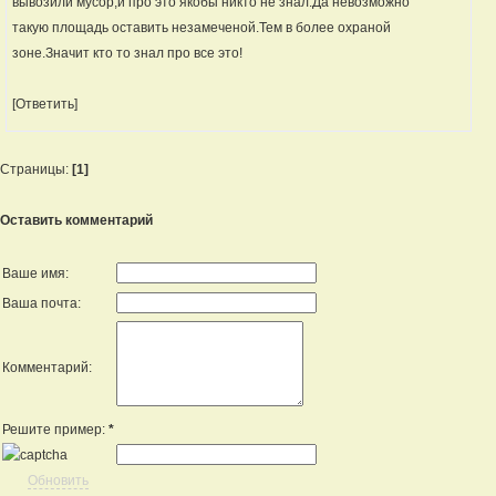
вывозили мусор,и про это якобы никто не знал.Да невозможно
такую площадь оставить незамеченой.Тем в более охраной
зоне.Значит кто то знал про все это!
[Ответить]
Страницы:
[1]
Оставить комментарий
Ваше имя:
Ваша почта:
Комментарий:
Решите пример:
*
Обновить