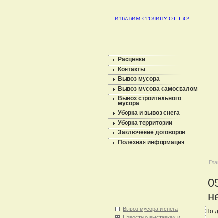
ИЗБАВИМ СТОЛИЦУ ОТ ТБО!
Расценки
Контакты
Вывоз мусора
Вывоз мусора самосвалом
Вывоз строительного
мусора
Уборка и вывоз снега
Уборка территории
Заключение договоров
Полезная информация
Гла
0
н
Вывоз мусора и снега
По д
Новости о выставках и