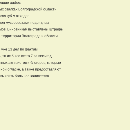
яющие цифры.
ых свалках Волгоградской области
сяч куб.м.отходов.
езен мусоровозами подрядных
омов. Виновникам выставлены штрафы
 территории Волгограда и области
 уже 13 дел по фактам
о их было всего 7 за весь год.
ных активистов и блогеров, которые
ной огласке, а также предоставляют
 выявить большее количество