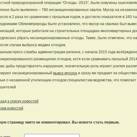
астной природоохранной операции “Отходы -2015”, были озвучены ошеломл
гионе было выявлено – 780 несанкционированных свалок. Мусор на незаконн
осло в 2 раза по сравнению с прошлым годом, и достигло показателя в 160 ты
удниками Облкомприроды было установлено, что мусор на свалках был выв
низаций, которые работали на строительных площадках многоквартирных д
едписано убрать несанкционированные отходы. Также, было отмечено, что на
осли случаи выброса жидких отходов.
анным пресс-службы администрации региона, с начала 2015 года возбуждено
нкционированного размещения отходов, хотя если сравнивать прошлый 2014, т
ас дабы предотвратить нарушения, значительную роль играют усилия различ
сируют несанкционированный
вывоз мусора
и сразу же предают их обществен
ые о незаконной утилизации отходов специалистам ведомства, что помогает
ушителей
ад к списку новостей
хив новостей
ную страницу никто не комментировал. Вы можете стать первым.