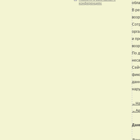
обл
конференциях
В ре
возр
Сотр
орга
и пр
возр
По д
неса
Сейч
фик
данн
нар
←Наз
←Ар
Дан