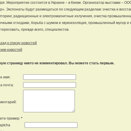
ря. Мероприятие состоится в Украине – в Киеве. Организатор выставки – 
р». Экспонаты будут размещаться по следующим разделам: очистка и восстан
торинг, радиационные и электромагнитные излучения, очистка промышленн
ичными отходами, борьба с шумом и звукоизоляция, промышленный мусор и 
тересовать, прежде всего, специалистов.
ад к списку новостей
хив новостей
ную страницу никто не комментировал. Вы можете стать первым.
е имя:
а почта:
ментарий:
ите пример:
*