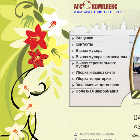
ИЗБАВИМ СТОЛИЦУ ОТ ТБО!
Расценки
Контакты
Вывоз мусора
Вывоз мусора самосвалом
Вывоз строительного
мусора
Уборка и вывоз снега
Уборка территории
Заключение договоров
Полезная информация
Гла
0
«
Вывоз мусора и снега
«Эко
Новости о выставках и