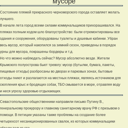
мусоре
Состояние пляжей прекрасного черноморского города оставляет желать
лучшего.
В начале лета город всеми силами коммунальщиков прихорашивался. На
пляжах полным ходом шло благоустройство: были отремонтированы все
здания и сооружения, оборудованы туалеты и душевые кабинки. Убран
весь мусор, который накопился за зимний сезон, приведены в порядок
урны для мусора, покрашены бордюры и т.д.
Но что можно наблюдать сейчас? Мусор абсолютно везде. Жители
Крымского полуострова бьют тревогу: мусор (бутылки, бумага, пакеты,
пищевые отходы) разбросаны во дворах и парковых зонах, бытовые
отходы гниют и разлагаются на местных пляжах, являясь источником для
скопления крыс и бродящих собак, ТБО смывается в море, отравляя воду
и неся угрозу здоровью отдыхающих.
Севастопольские общественники направили письмо Путину В.,
генеральному прокурору и главному санитарному врачу РФ с призывом о
помощи. В петиции указаны также проблемы на создание более
четырехсот несанкционированных свалок, из которых коммунальщики