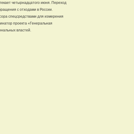
стекает четырнадцатого июня. Переход
ращения с отходами в России.
усора спецсредствами для измерения
динатор проекта «Генеральная
ональных властей.