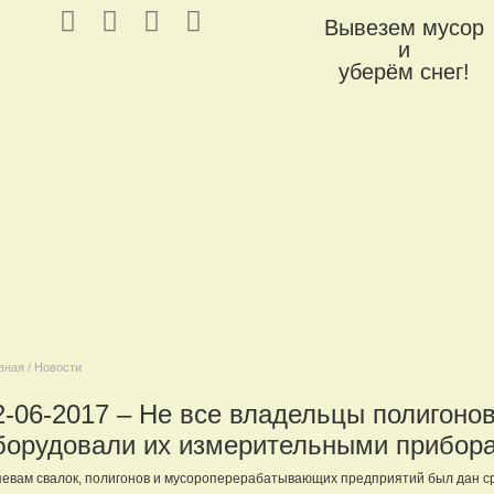
Вывезем мусор
и
уберём снег!
вная / Новости
2-06-2017 – Не все владельцы полигоно
борудовали их измерительными прибор
евам свалок, полигонов и мусороперерабатывающих предприятий был дан с