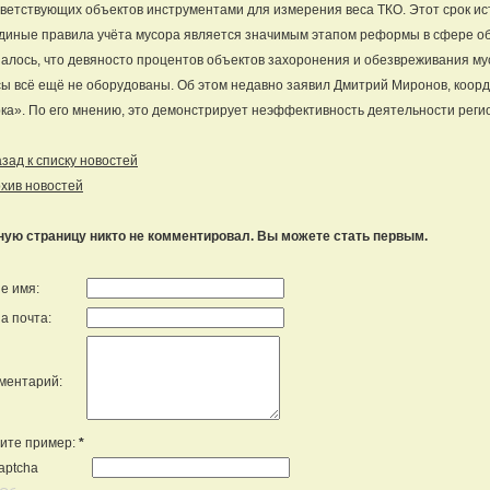
ветствующих объектов инструментами для измерения веса ТКО. Этот срок и
диные правила учёта мусора является значимым этапом реформы в сфере об
алось, что девяносто процентов объектов захоронения и обезвреживания м
ы всё ещё не оборудованы. Об этом недавно заявил Дмитрий Миронов, коор
ка». По его мнению, это демонстрирует неэффективность деятельности реги
ад к списку новостей
хив новостей
ную страницу никто не комментировал. Вы можете стать первым.
е имя:
а почта:
ментарий:
ите пример:
*