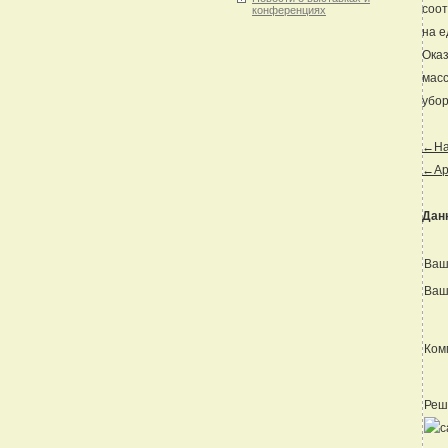
соот
конференциях
на е
Оказ
масс
убор
←Наз
←Ар
Дан
Ваш
Ваш
Ком
Реш