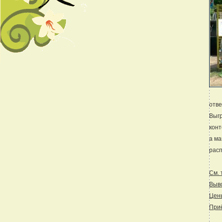
отве
Выгр
конт
а ма
расп
См. 
Выв
Цены
Приё