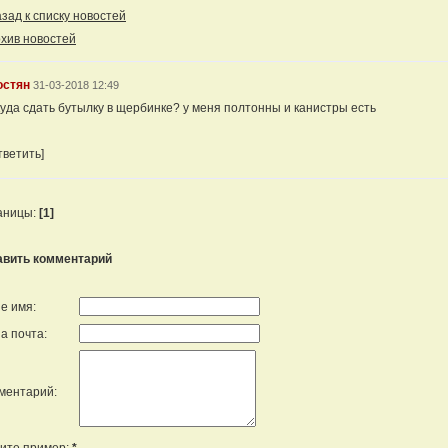
ад к списку новостей
хив новостей
остян
31-03-2018 12:49
куда сдать бутылку в щербинке? у меня полтонны и канистры есть
тветить]
аницы:
[1]
авить комментарий
е имя:
а почта:
ментарий: