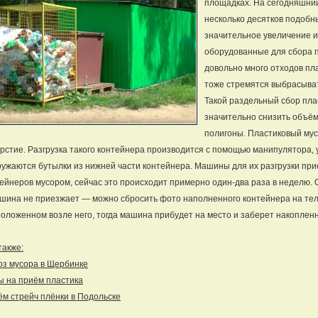
площадках. На сегодняшни
несколько десятков подобн
значительное увеличение и
оборудованные для сбора 
довольно много отходов пла
тоже стремятся выбрасыва
Такой раздельный сбор пла
значительно снизить объё
полигоны. Пластиковый му
рстие. Разгрузка такого контейнера производится с помощью манипулятора, 
ужаются бутылки из нижней части контейнера. Машины для их разгрузки при
ейнеров мусором, сейчас это происходит примерно один-два раза в неделю. 
шина не приезжает — можно сбросить фото наполненного контейнера на тел
оложенном возле него, тогда машина прибудет на место и заберет накоплен
также:
оз мусора в Щербинке
 на приём пластика
м стрейч плёнки в Подольске