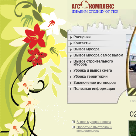
ИЗБАВИМ СТОЛИЦУ ОТ ТБО!
Расценки
Контакты
Вывоз мусора
Вывоз мусора самосвалом
Вывоз строительного
мусора
Уборка и вывоз снега
Уборка территории
Заключение договоров
Полезная информация
Гла
0
Вывоз мусора и снега
Новости о выставках и
конференциях