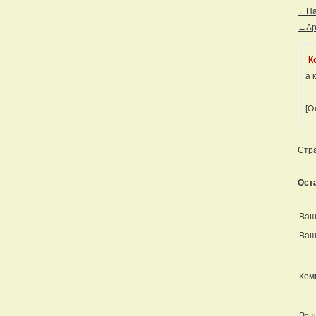
←Наз
←Ар
К
а 
[О
Стр
Ост
Ваш
Ваш
Ком