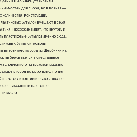
й день в Щербинке установили
ых ёмкостей для сбора, но в планав —
х количества. Конструкции,
пластиковых бутылок вмещают в себя
стика. Прохожие видят, что внутри, и
ть пластиковые бутылки именно сюда.
стиковых бутылок позволит
мы вывозимого мусора из Щербинки на
сор выбрасывается в специальное
установленного на грузовой машине.
езжают в город по мере наполнения
Однако, если контейнер уже заполнен,
ефон, указанный на стенде
ный мусор.