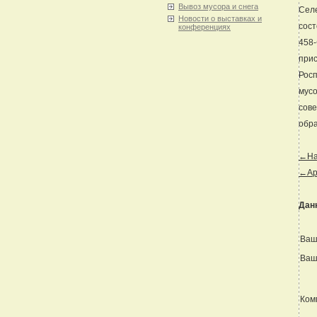
Вывоз мусора и снега
Селе
Новости о выставках и
сост
конференциях
458-
прис
Росп
мусо
сове
обра
←Наз
←Ар
Дан
Ваш
Ваш
Ком