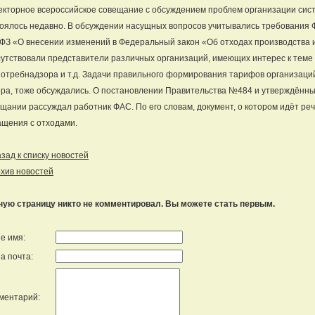
кторное всероссийское совещание с обсуждением проблем организации сис
оялось недавно. В обсуждении насущных вопросов учитывались требования 
ФЗ «О внесении изменений в Федеральный закон «Об отходах производства 
утствовали представители различных организаций, имеющих интерес к теме
отребнадзора и т.д. Задачи правильного формирования тарифов организаци
ра, тоже обсуждались. О постановлении Правительства №484 и утверждённы
щании рассуждал работник ФАС. По его словам, документ, о котором идёт ре
щения с отходами.
ад к списку новостей
хив новостей
ную страницу никто не комментировал. Вы можете стать первым.
е имя:
а почта:
ментарий: