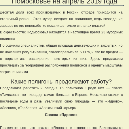
Помосковье на апрель 2019 года
Десятая доля всех производимых в России отходов приходится на
столичный регион. Этот мусор оседает на полигонах, ведь возведение
заводов по его переработке пока лишь только в планах властей.
В окрестностях Подмосковья находятся в настоящее время 23 мусорных
полигона.
По оценкам специалистов, общая площадь действующих и закрытых, но
не начавших рекультивацию, свалок превысила 600 га, и это не предел —
в перспективе расширение некоторых из них. Здесь предлагаем
проследить за географией расположения полигонов и оценить масштабы
загрязнения ими.
Какие полигоны продолжают работу?
Продолжают работать и сегодня 15 полигонов. Среди них — свалка
«Тимохово», по площади самая большая в Европе. Несколько свалок в
последние годы в разы увеличили свою площадь — это «Ядрово»,
«Лесная», «Торбеево», «Алексинский карьер».
Свалка «Ядрово»
Примечательно, что свалка «Ядрово» в окрестностях Волоколамска