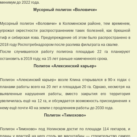
минимум до 2022 года.
Мусорный полигон «Воловичи»
Мусорный полигон «Воловичи» в Коломенском районе, тем временем,
угрожал окрестности распространением таких болезней, как брюшной
тиф и сибирская язва. Предупреждение об этом было распространено в
2018 году Роспотребнадзором после разлива фильтрата на свалке.
После случившегося работу полигона площадью 22 га планируют
остановить в 2019 году, на 15 лет раньше намеченного срока.
Полигон «Алексинский карьер»
Полигон «Алексинский карьер» возле Клина открывался в 90-х годах с
планами работы всего на 20 лет и площадью 20 га. Однако, несмотря на
выявленные нарушения работы, вместо закрытия его территория
увеличилась ещё на 12 га, и обсуждается возможность присоединения к
нему ещё почти 40 на земли с продлением работы до 2030 года.
Полигон «Тимохово»
Полигон «Тимохово» под Ногинском достиг по площади 114 гектаров, и
планы у властей на него столь же масштабны — строительство самого