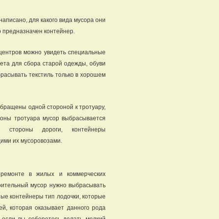
написано, для какого вида мусора они
о предназначен контейнер.
центров можно увидеть специальные
ета для сбора старой одежды, обуви
брасывать текстиль только в хорошем
бращены одной стороной к тротуару,
ороны тротуара мусор выбрасывается
о стороны дороги, контейнеры
ми их мусоровозами.
 ремонте в жилых и коммерческих
оительный мусор нужно выбрасывать
ые контейнеры тип лодочки, которые
ей, которая оказывает данного рода