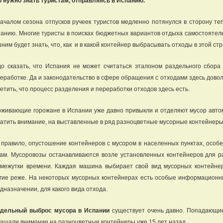
 нужно знать туристам, отправляясь в Испанию.
ачалом сезона отпусков ручеек туристов медленно потянулся в сторону те
анию. Многие туристы в поисках бюджетных вариантов отдыха самостоятель
ним будет знать, что, как и в какой контейнер выбрасывать отходы в этой стр
о сказать, что Испания не может считаться эталоном раздельного сбора 
еработке. Да и законодательство в сфере обращения с отходами здесь довол
етить, что процесс разделения и переработки отходов здесь есть.
живающие горожане в Испании уже давно привыкли и отделяют мусор автома
атить внимание, на выставленные в ряд разноцветные мусорные контейнеры
 правило, опустошение контейнеров с мусором в населенных пунктах, особ
ам. Мусоровозы останавливаются возле установленных контейнеров для р
межутки времени. Каждая машина выбирает свой вид мусорных контейне
гие реже. На некоторых мусорных контейнерах есть особые информационн
дназначении, для какого вида отхода.
здельный выброс мусора в Испании
существует очень давно. Попадающи
ащали внимание на разноцветные контейнеры уже 15 лет назад.