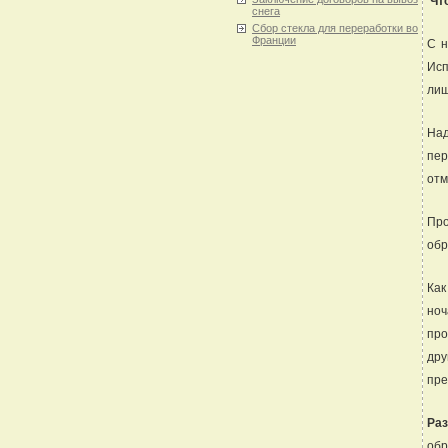
Что
снега
Сбор стекла для переработки во
Франции
С н
Исп
лиш
Над
пер
отм
Про
обр
Как
ноч
про
дру
пре
Ра
обр