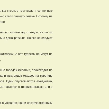
плых стран, в том числе и солнечную
но стали снимать жилье. Поэтому не
ане.
ни по количеству отходов, ни по их
ьно демократично. Но все же следует
тически. А вот туристы не могут не
.
енно городах Испании, происходит по
азличных видов отходов на короткие
ров. Одни опустошаются ежедневно,
ые наклейки о графике вывоза или о
е в Испанию наши соотечественники