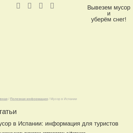
Вывезем мусор
и
уберём снег!
вная
/
Полезная информация
/ Мусор в Испании
татьи
сор в Испании: информация для туристов