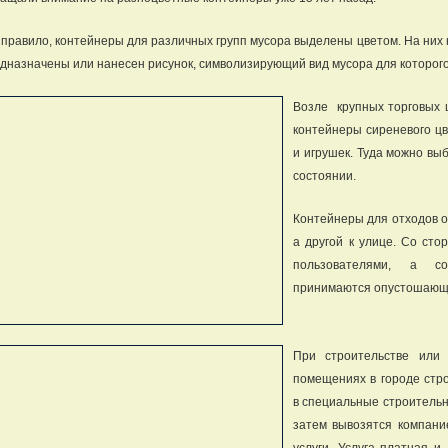
 правило, контейнеры для различных групп мусора выделены цветом. На них 
дназначены или нанесен рисунок, символизирующий вид мусора для которог
Возле крупных торговых 
контейнеры сиреневого цв
и игрушек. Туда можно вы
состоянии.
Контейнеры для отходов о
а другой к улице. Со ст
пользователями, а с
принимаются опустошающи
При строительстве или
помещениях в городе стр
в специальные строительн
затем вывозятся компани