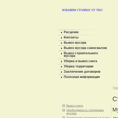
ИЗБАВИМ СТОЛИЦУ ОТ ТБО!
Расценки
Контакты
Вывоз мусора
Вывоз мусора самосвалом
Вывоз строительного
мусора
Уборка и вывоз снега
Уборка территории
Заключение договоров
Полезная информация
Гла
С
Вывоз снега
Му
Необходимость сортировки
мусора
Заключение договоров на вывоз